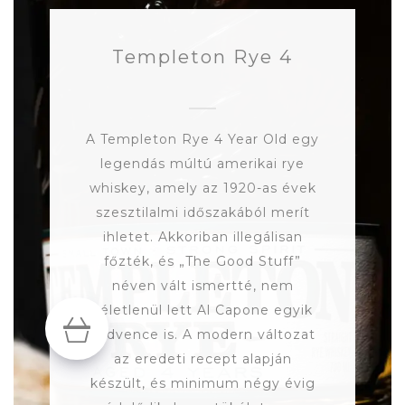
Templeton Rye 4
A Templeton Rye 4 Year Old egy
legendás múltú amerikai rye
whiskey, amely az 1920-as évek
szesztilalmi időszakából merít
ihletet. Akkoriban illegálisan
főzték, és „The Good Stuff”
néven vált ismertté, nem
véletlenül lett Al Capone egyik
kedvence is. A modern változat
az eredeti recept alapján
készült, és minimum négy évig