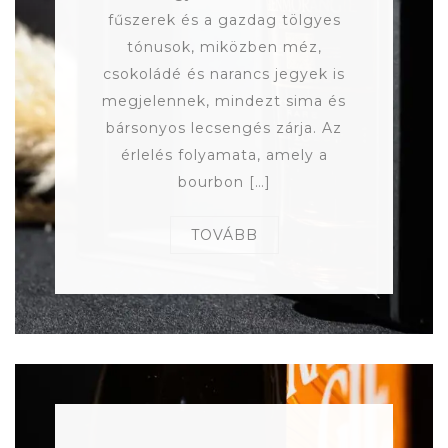
fűszerek és a gazdag tölgyes
tónusok, miközben méz,
csokoládé és narancs jegyek is
megjelennek, mindezt sima és
bársonyos lecsengés zárja. Az
érlelés folyamata, amely a
bourbon […]
TOVÁBB