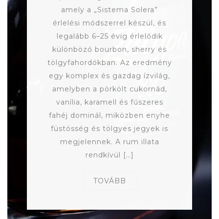
amely a „Sistema Solera”
érlelési módszerrel készül, és
legalább 6–25 évig érlelődik
különböző bourbon, sherry és
tölgyfahordókban. Az eredmény
egy komplex és gazdag ízvilág,
amelyben a pörkölt cukornád,
vanília, karamell és fűszeres
fahéj dominál, miközben enyhe
füstösség és tölgyes jegyek is
megjelennek. A rum illata
rendkívül […]
TOVÁBB