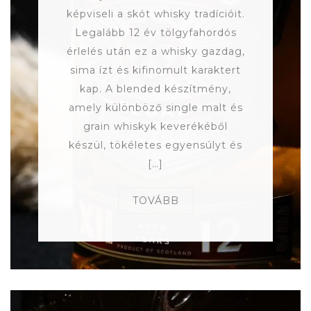
képviseli a skót whisky tradícióit.
Legalább 12 év tölgyfahordós
érlelés után ez a whisky gazdag,
sima ízt és kifinomult karaktert
kap. A blended készítmény,
amely különböző single malt és
grain whiskyk keverékéből
készül, tökéletes egyensúlyt és
[…]
TOVÁBB