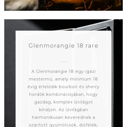
Glenmorangie 18 rare
A Glenmorangie 18 egy igazi
mestermű, amely minimum 18
évig érlelődik bourbon és sherry
hordók kombinációjában, hogy
gazdag, komplex ízvilágot
kínáljon. Az ízvilágban
harmonikusan keverednek a
szárított gyümölcsök, diófélék,