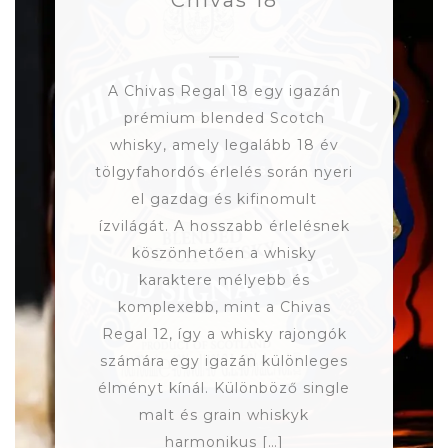
Chivas 18
A Chivas Regal 18 egy igazán
prémium blended Scotch
whisky, amely legalább 18 év
tölgyfahordós érlelés során nyeri
el gazdag és kifinomult
ízvilágát. A hosszabb érlelésnek
köszönhetően a whisky
karaktere mélyebb és
komplexebb, mint a Chivas
Regal 12, így a whisky rajongók
számára egy igazán különleges
élményt kínál. Különböző single
malt és grain whiskyk
harmonikus […]