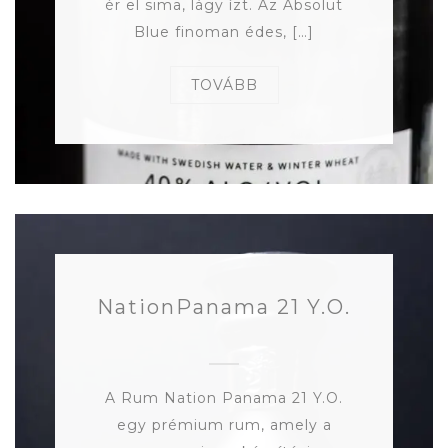
ér el sima, lágy ízt. Az Absolut
Blue finoman édes, […]
TOVÁBB
NationPanama 21 Y.O.
A Rum Nation Panama 21 Y.O.
egy prémium rum, amely a