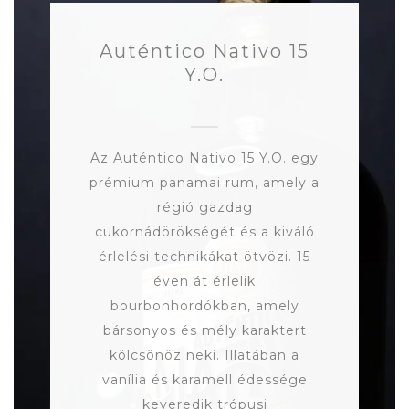
Auténtico Nativo 15
Y.O.
Az Auténtico Nativo 15 Y.O. egy
prémium panamai rum, amely a
régió gazdag
cukornádörökségét és a kiváló
érlelési technikákat ötvözi. 15
éven át érlelik
bourbonhordókban, amely
bársonyos és mély karaktert
kölcsönöz neki. Illatában a
vanília és karamell édessége
keveredik trópusi