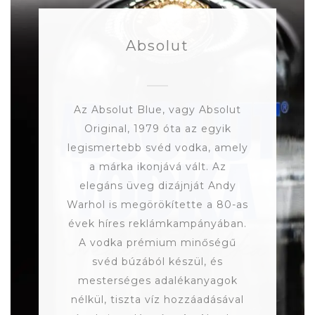
Absolut
Az Absolut Blue, vagy Absolut
Original, 1979 óta az egyik
legismertebb svéd vodka, amely
a márka ikonjává vált. Az
elegáns üveg dizájnját Andy
Warhol is megörökítette a 80-as
évek híres reklámkampányában.
A vodka prémium minőségű
svéd búzából készül, és
mesterséges adalékanyagok
nélkül, tiszta víz hozzáadásával