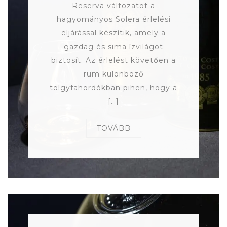
Reserva változatot a
hagyományos Solera érlelési
eljárással készítik, amely a
gazdag és sima ízvilágot
biztosít. Az érlelést követően a
rum különböző
tölgyfahordókban pihen, hogy a
[…]
TOVÁBB