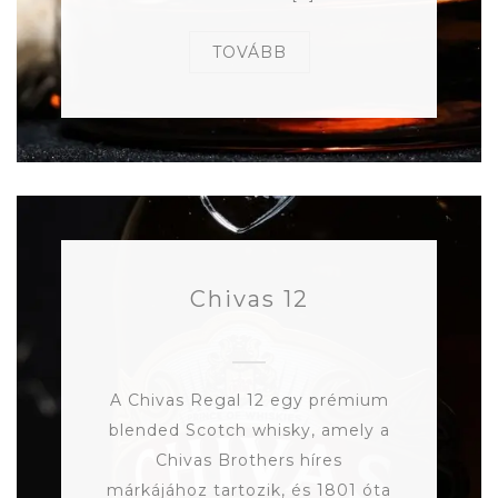
TOVÁBB
Chivas 12
A Chivas Regal 12 egy prémium
blended Scotch whisky, amely a
Chivas Brothers híres
márkájához tartozik, és 1801 óta