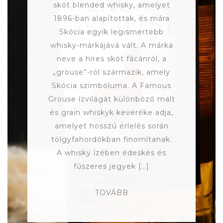
skót blended whisky, amelyet
1896-ban alapítottak, és mára
Skócia egyik legismertebb
whisky-márkájává vált. A márka
neve a híres skót fácánról, a
„grouse”-ról származik, amely
Skócia szimbóluma. A Famous
Grouse ízvilágát különböző malt
és grain whiskyk keveréke adja,
amelyet hosszú érlelés során
tölgyfahordókban finomítanak.
A whisky ízében édeskés és
fűszeres jegyek […]
TOVÁBB