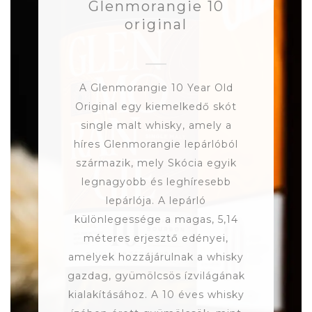
Glenmorangie 10
original
A Glenmorangie 10 Year Old
Original egy kiemelkedő skót
single malt whisky, amely a
híres Glenmorangie lepárlóból
származik, mely Skócia egyik
legnagyobb és leghíresebb
lepárlója. A lepárló
különlegessége a magas, 5,14
méteres erjesztő edényei,
amelyek hozzájárulnak a whisky
gazdag, gyümölcsös ízvilágának
kialakításához. A 10 éves whisky