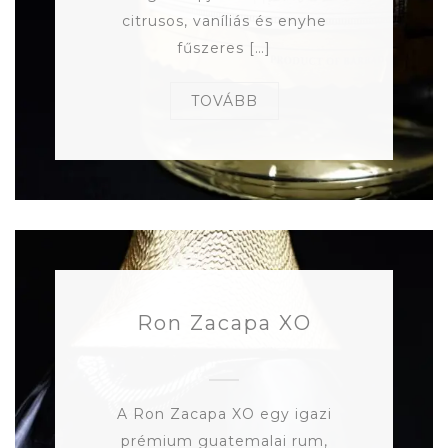
citrusos, vaníliás és enyhe
fűszeres […]
TOVÁBB
Ron Zacapa XO
A Ron Zacapa XO egy igazi
prémium guatemalai rum,