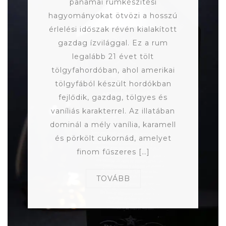
panamai rumkészítési
hagyományokat ötvözi a hosszú
érlelési időszak révén kialakított
gazdag ízvilággal. Ez a rum
legalább 21 évet tölt
tölgyfahordóban, ahol amerikai
tölgyfából készült hordókban
fejlődik, gazdag, tölgyes és
vaníliás karakterrel. Az illatában
dominál a mély vanília, karamell
és pörkölt cukornád, amelyet
finom fűszeres […]
TOVÁBB