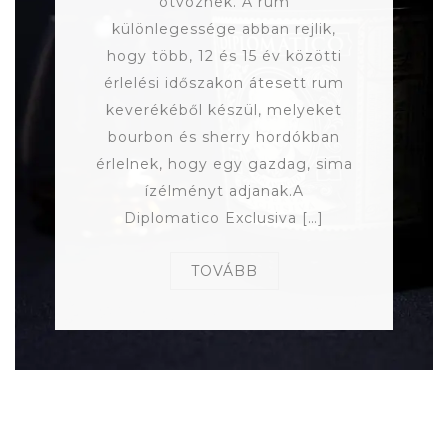
ötvöznek. A rum
különlegessége abban rejlik,
hogy több, 12 és 15 év közötti
érlelési időszakon átesett rum
keverékéből készül, melyeket
bourbon és sherry hordókban
érlelnek, hogy egy gazdag, sima
ízélményt adjanak.A
Diplomatico Exclusiva […]
TOVÁBB