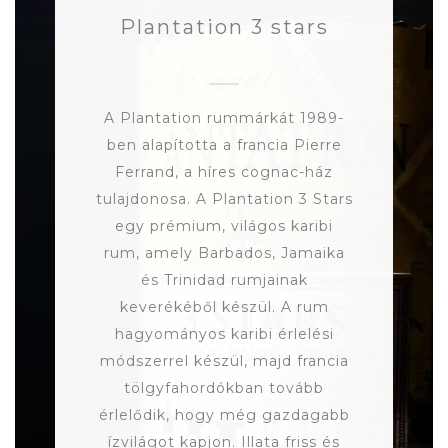
Plantation 3 stars
A Plantation rummárkát 1989-
ben alapította a francia Pierre
Ferrand, a híres cognac-ház
tulajdonosa. A Plantation 3 Stars
egy prémium, világos karibi
rum, amely Barbados, Jamaika
és Trinidad rumjainak
keverékéből készül. A rum
hagyományos karibi érlelési
módszerrel készül, majd francia
tölgyfahordókban tovább
érlelődik, hogy még gazdagabb
ízvilágot kapjon. Illata friss és