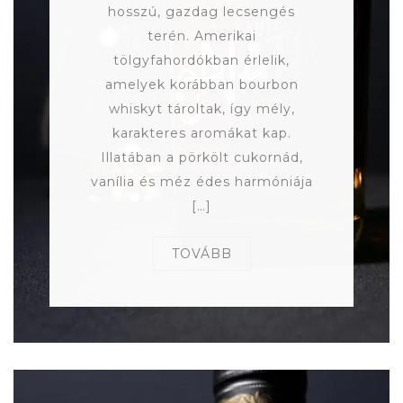
hosszú, gazdag lecsengés
terén. Amerikai
tölgyfahordókban érlelik,
amelyek korábban bourbon
whiskyt tároltak, így mély,
karakteres aromákat kap.
Illatában a pörkölt cukornád,
vanília és méz édes harmóniája
[…]
TOVÁBB