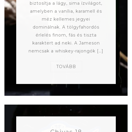
biztosítja a lágy, sima ízvilágot,
amelyben a vanília, karamell és
méz kellemes jegyei
dominálnak. A tölgyfahordós
érlelés finom, fás és tiszta
karaktert ad neki. A Jameson
nemcsak a whiskey-rajongók […]
TOVÁBB