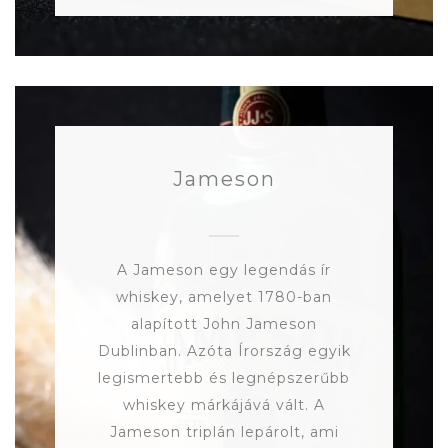
Jameson
A Jameson egy legendás ír
whiskey, amelyet 1780-ban
alapított John Jameson
Dublinban. Azóta Írország egyik
legismertebb és legnépszerűbb
whiskey márkájává vált. A
Jameson triplán lepárolt, ami