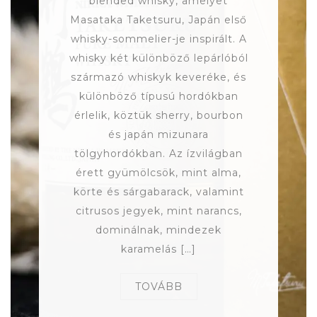
blended whisky, amelyet
Masataka Taketsuru, Japán első
whisky-sommelier-je inspirált. A
whisky két különböző lepárlóból
származó whiskyk keveréke, és
különböző típusú hordókban
érlelik, köztük sherry, bourbon
és japán mizunara
tölgyhordókban. Az ízvilágban
érett gyümölcsök, mint alma,
körte és sárgabarack, valamint
citrusos jegyek, mint narancs,
dominálnak, mindezek
karamelás […]
TOVÁBB