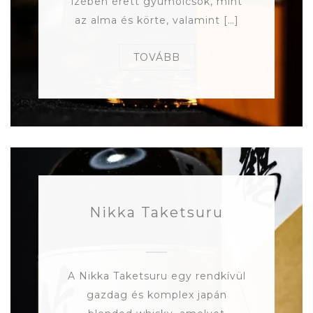
ízében érett gyümölcsök, mint
az alma és körte, valamint […]
TOVÁBB
Nikka Taketsuru
A Nikka Taketsuru egy rendkívül
gazdag és komplex japán