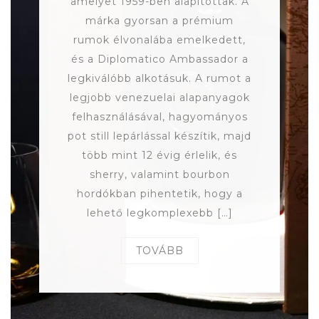
amelyet 1959-ben alapítottak. A
márka gyorsan a prémium
rumok élvonalába emelkedett,
és a Diplomatico Ambassador a
legkiválóbb alkotásuk. A rumot a
legjobb venezuelai alapanyagok
felhasználásával, hagyományos
pot still lepárlással készítik, majd
több mint 12 évig érlelik, és
sherry, valamint bourbon
hordókban pihentetik, hogy a
lehető legkomplexebb […]
TOVÁBB