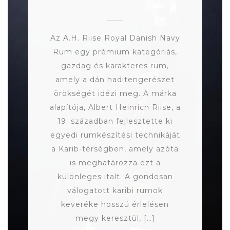
Az A.H. Riise Royal Danish Navy
Rum egy prémium kategóriás,
gazdag és karakteres rum,
amely a dán haditengerészet
örökségét idézi meg. A márka
alapítója, Albert Heinrich Riise, a
19. században fejlesztette ki
egyedi rumkészítési technikáját
a Karib-térségben, amely azóta
is meghatározza ezt a
különleges italt. A gondosan
válogatott karibi rumok
keveréke hosszú érlelésen
megy keresztül, […]