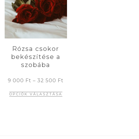
A
változatok
vál
a
a
termékoldalon
ter
választhatók
vál
ki
ki
Rózsa csokor
bekészítése a
szobába
9 000
Ft
–
32 500
Ft
Ennek
OPCIÓK VÁLASZTÁSA
a
terméknek
több
variációja
van.