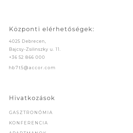
A
változatok
a
termékoldalon
Központi elérhetőségek:
választhatók
ki
4025 Debrecen,
Bajcsy-Zsilinszky u. 11.
+36 52 866 000
hb7t5@accor.com
Hivatkozások
GASZTRONÓMIA
KONFERENCIA