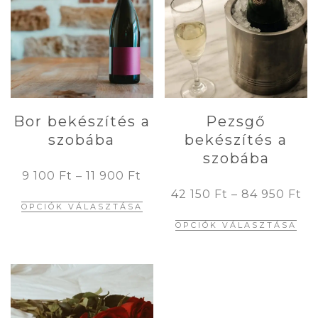
Bor bekészítés a
Pezsgő
szobába
bekészítés a
szobába
9 100
Ft
–
11 900
Ft
42 150
Ft
–
84 950
Ft
Ennek
OPCIÓK VÁLASZTÁSA
Enn
a
OPCIÓK VÁLASZTÁSA
a
terméknek
ter
több
töb
variációja
vari
van.
van
A