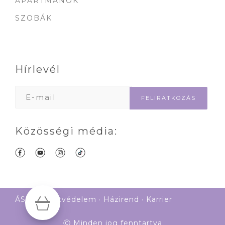
APARTMANOK
SZOBÁK
Hírlevél
Közösségi média:
ÁSZF
·
Adatvédelem
·
Házirend
·
Karrier
Ⓒ Minden jog fenntartva