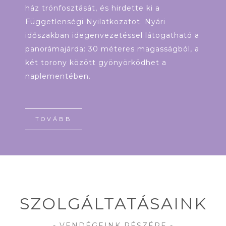
ház trónfosztását, és hirdette ki a
Függetlenségi Nyilatkozatot. Nyári
időszakban idegenvezetéssel látogatható a
panorámajárda: 30 méteres magasságból, a
két torony között gyönyörködhet a
naplementében.
TOVÁBB
SZOLGÁLTATÁSAINK
- VENDÉGEINK RÉSZÉRE -