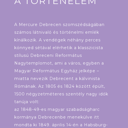
A TÖRTÉNELEM
A Mercure Debrecen szomszédságában
számos látnivaló és történelmi emlék
kínálkozik. A vendégek néhány perces
könnyed sétával elérhetik a klasszicista
stílusú Debreceni Református
Nagytemplomot, ami a város, egyben a
Magyar Református Egyház jelképe –
miatta nevezik Debrecent a kálvinista
Rómának. Az 1805 és 1824 között épült,
1500 négyzetméteres szentély nagy idők
tanúja volt:
az 1848-49-es magyar szabadságharc
kormánya Debrecenbe menekülve itt
mondta ki 1849. április 14-én a Habsburg-