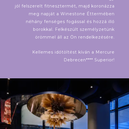
jól felszerelt fitnesztermét, majd koronázza
meg napját a Winestone Éttermében
néhány fenséges fogással és hozzá illő
borokkal. Felkészült személyzetünk
örömmel áll az Ön rendelkezésére.
Kellemes időtöltést kíván a Mercure
Debrecen**** Superior!