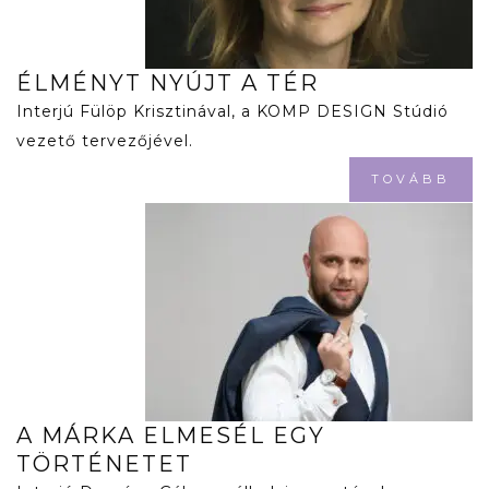
ÉLMÉNYT NYÚJT A TÉR
Interjú Fülöp Krisztinával, a KOMP DESIGN Stúdió
vezető tervezőjével.
TOVÁBB
A MÁRKA ELMESÉL EGY
TÖRTÉNETET