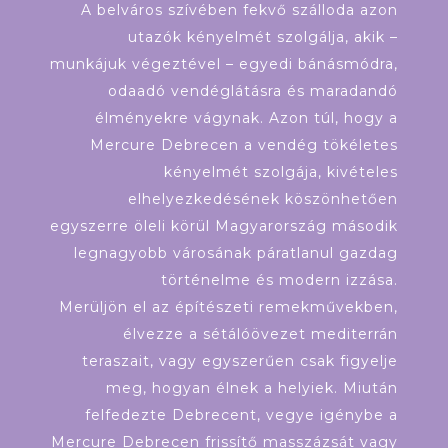
A belváros szívében fekvő szálloda azon
utazók kényelmét szolgálja, akik –
munkájuk végeztével – egyedi bánásmódra,
odaadó vendéglátásra és maradandó
élményekre vágynak. Azon túl, hogy a
Mercure Debrecen a vendég tökéletes
kényelmét szolgája, kivételes
elhelyezkedésének köszönhetően
egyszerre öleli körül Magyarország második
legnagyobb városának páratlanul gazdag
történelme és modern izzása.
Merüljön el az építészeti remekművekben,
élvezze a sétálóövezet mediterrán
teraszait, vagy egyszerűen csak figyelje
meg, hogyan élnek a helyiek. Miután
felfedezte Debrecent, vegye igénybe a
Mercure Debrecen frissítő masszázsát vagy