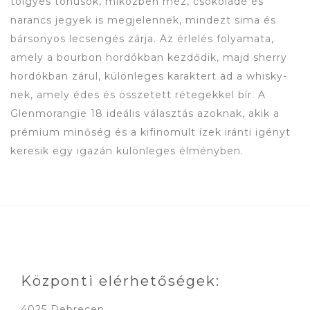
tölgyes tónusok, miközben méz, csokoládé és
narancs jegyek is megjelennek, mindezt sima és
bársonyos lecsengés zárja. Az érlelés folyamata,
amely a bourbon hordókban kezdődik, majd sherry
hordókban zárul, különleges karaktert ad a whisky-
nek, amely édes és összetett rétegekkel bír. A
Glenmorangie 18 ideális választás azoknak, akik a
prémium minőség és a kifinomult ízek iránti igényt
keresik egy igazán különleges élményben.
Központi elérhetőségek:
4025 Debrecen,