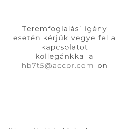
Teremfoglalási igény
esetén kérjük vegye fel a
kapcsolatot
kollegánkkal a
hb7t5@accor.com
-on