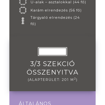
U-alak – asztalokkal (44 fő)
Karám elrendezés (56 fő)
Tárgyaló elrendezés (24
fő)
3/3 SZEKCIÓ
ÖSSZENYITVA
2
(ALAPTERÜLET: 201 M
)
ÁLTALÁNOS