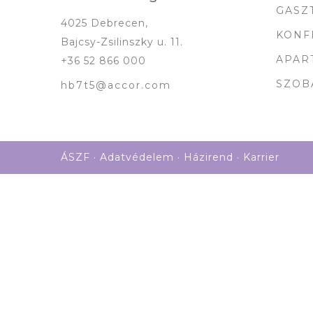
GASZ
4025 Debrecen,
KONF
Bajcsy-Zsilinszky u. 11.
APAR
+36 52 866 000
SZOB
hb7t5@accor.com
ÁSZF
·
Adatvédelem
·
Házirend
·
Karrier