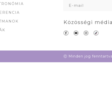
TRONÓMIA
ERENCIA
TMANOK
Közösségi média
ÁK
Ⓒ Minden jog fenntartv