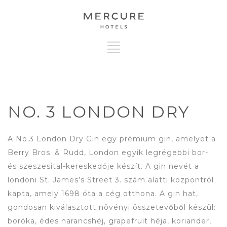
NO. 3 LONDON DRY
A No.3 London Dry Gin egy prémium gin, amelyet a
Berry Bros. & Rudd, London egyik legrégebbi bor-
és szeszesital-kereskedője készít. A gin nevét a
londoni St. James’s Street 3. szám alatti központról
kapta, amely 1698 óta a cég otthona. A gin hat,
gondosan kiválasztott növényi összetevőből készül:
boróka, édes narancshéj, grapefruit héja, koriander,