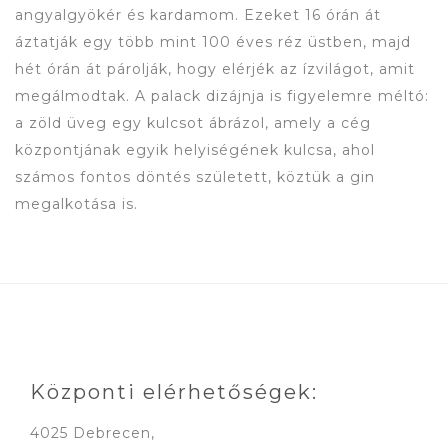
angyalgyökér és kardamom. Ezeket 16 órán át
áztatják egy több mint 100 éves réz üstben, majd
hét órán át párolják, hogy elérjék az ízvilágot, amit
megálmodtak. A palack dizájnja is figyelemre méltó:
a zöld üveg egy kulcsot ábrázol, amely a cég
központjának egyik helyiségének kulcsa, ahol
számos fontos döntés született, köztük a gin
megalkotása is.
Központi elérhetőségek:
4025 Debrecen,