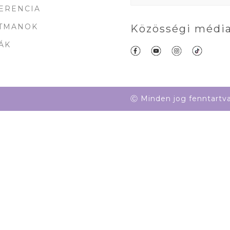
ERENCIA
TMANOK
Közösségi média
ÁK
Ⓒ Minden jog fenntartv