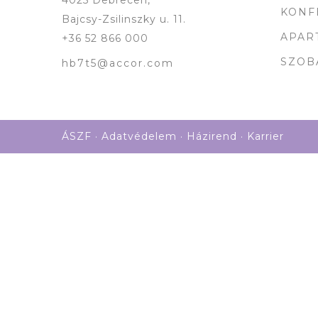
4025 Debrecen,
KONF
Bajcsy-Zsilinszky u. 11.
APAR
+36 52 866 000
SZOB
hb7t5@accor.com
ÁSZF
·
Adatvédelem
·
Házirend
·
Karrier