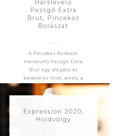
Hárslevelű
Pezsgő Extra
Brut, Pinceköz
Borászat
A Pinceköz Borászat
Hárslevelű Pezsgő Extra
Brut egy elegáns és
karakteres tétel, amely a
hárslevelű fajta egyedi
jegyeit emeli ki pezsgő
formájában. Illatában
Expression 2020,
fehér virágok, citrusok és
Holdvölgy
finom mézes árnyalatok
jelennek meg, amelyeket
friss, ropogós savak