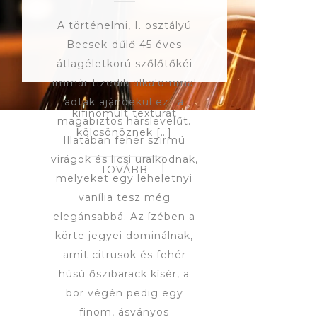
egészítenek ki. Ízében
A történelmi, I. osztályú
zöldalma, lime és egy kis
Becsek-dűlő 45 éves
ásványosság teszi
átlagéletkorú szőlőtőkéi
izgalmassá, miközben a
immár tizedik alkalommal
hosszú, vibráló buborékok
adták ajándékul ezt a
kifinomult textúrát
magabiztos hárslevelűt.
kölcsönöznek […]
Illatában fehér szirmú
virágok és licsi uralkodnak,
TOVÁBB
melyeket egy leheletnyi
vanília tesz még
elegánsabbá. Az ízében a
körte jegyei dominálnak,
amit citrusok és fehér
húsú őszibarack kísér, a
bor végén pedig egy
finom, ásványos