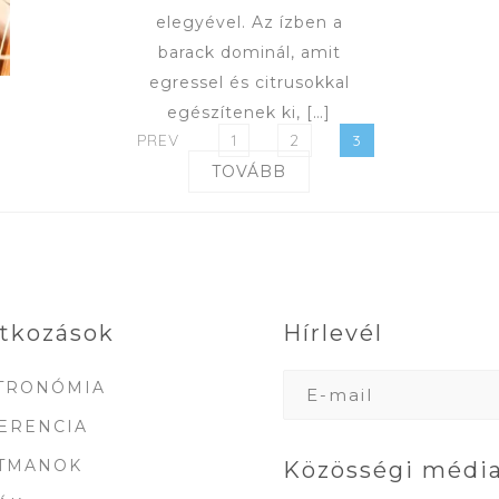
elegyével. Az ízben a
barack dominál, amit
egressel és citrusokkal
egészítenek ki, […]
PAGE
PAGE
PAGE
PREV
1
2
3
TOVÁBB
tkozások
Hírlevél
TRONÓMIA
ERENCIA
TMANOK
Közösségi média