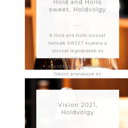
Hold and Holló
sweet, Holdvölgy
A Hold and Hollo sorozat
hetedik SWEET évjárata a
sorozat legédesebb és
legelragadóbb bora, mely
egzotikus gyümölcsökkel,
főként ananásszal és
passiógyümölccsel
kényezteti érzékeinket.
Illatában a friss, trópusi
Vision 2021,
gyümölcsök dominálnak,
Holdvölgy
míg az ízében a
passiógyümölcs gazdag,