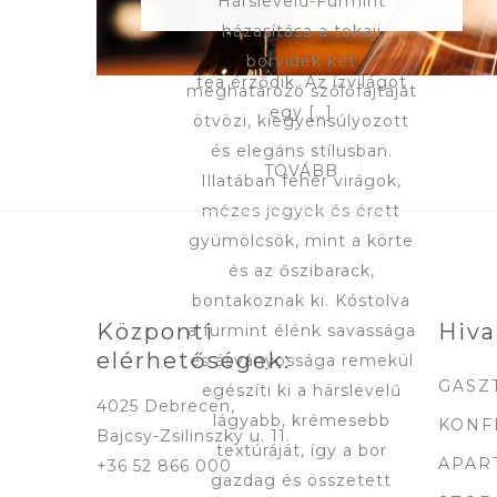
Hárslevelű-Furmint
büszkélkedhet. Illatában
házasítása a tokaji
ánizs, őszibarack és zöld
borvidék két
tea érződik. Az ízvilágot
meghatározó szőlőfajtáját
Bejegyzések
egy […]
ötvözi, kiegyensúlyozott
lapozása
és elegáns stílusban.
TOVÁBB
Illatában fehér virágok,
mézes jegyek és érett
gyümölcsök, mint a körte
és az őszibarack,
bontakoznak ki. Kóstolva
Központi
Hiva
a furmint élénk savassága
elérhetőségek:
és ásványossága remekül
GASZ
egészíti ki a hárslevelű
4025 Debrecen,
lágyabb, krémesebb
KONF
Bajcsy-Zsilinszky u. 11.
textúráját, így a bor
APAR
+36 52 866 000
gazdag és összetett