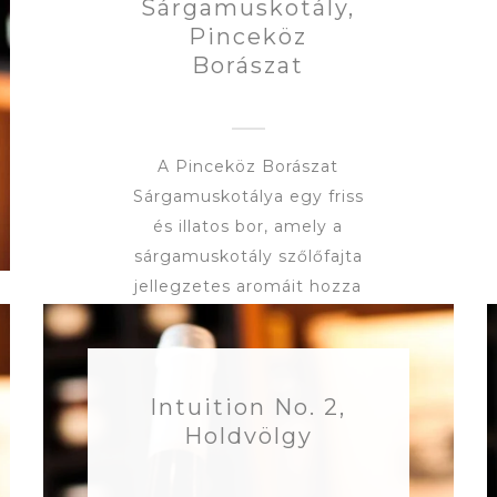
Sárgamuskotály,
Pinceköz
Borászat
A Pinceköz Borászat
Sárgamuskotálya egy friss
és illatos bor, amely a
sárgamuskotály szőlőfajta
jellegzetes aromáit hozza
elő. Illatában érett
gyümölcsök, mint a
sárgabarack és ringló,
Intuition No. 2,
valamint virágos jegyek,
Holdvölgy
például rózsa érződnek. A
bor ízében a gazdag,
gyümölcsös karakter és a