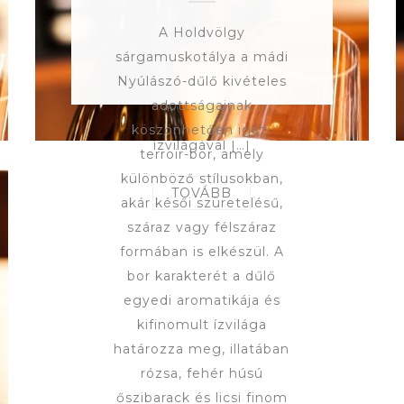
könnyed savak tökéletes
A Holdvölgy
harmóniában jelennek
sárgamuskotálya a mádi
meg, így friss, üde
Nyúlászó-dűlő kivételes
élményt nyújt. Édesebb,
adottságainak
mégis kiegyensúlyozott
köszönhetően igazi
ízvilágával […]
terroir-bor, amely
különböző stílusokban,
TOVÁBB
akár késői szüretelésű,
száraz vagy félszáraz
formában is elkészül. A
bor karakterét a dűlő
egyedi aromatikája és
kifinomult ízvilága
határozza meg, illatában
rózsa, fehér húsú
őszibarack és licsi finom